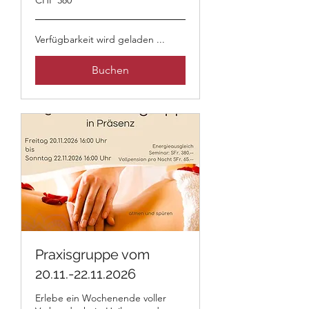
CHF 380
Schweizer
Franken
Verfügbarkeit wird geladen ...
Buchen
Praxisgruppe vom
20.11.-22.11.2026
Erlebe ein Wochenende voller