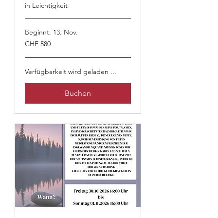
in Leichtigkeit
Beginnt: 13. Nov.
580
CHF 580
Schweizer
Franken
Verfügbarkeit wird geladen ...
Buchen