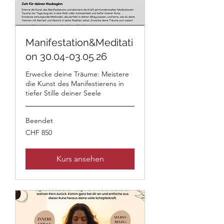
Manifestation&Meditati
on 30.04-03.05.26
Erwecke deine Träume: Meistere
die Kunst des Manifestierens in
tiefer Stille deiner Seele
Beendet
850
CHF 850
Schweizer
Franken
Kurs ansehen