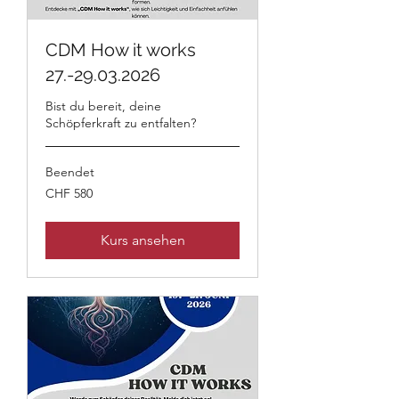
CDM How it works
27.-29.03.2026
Bist du bereit, deine
Schöpferkraft zu entfalten?
Beendet
580
CHF 580
Schweizer
Franken
Kurs ansehen