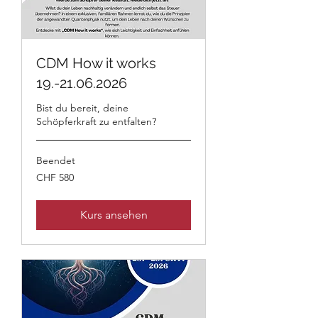
CDM How it works
19.-21.06.2026
Bist du bereit, deine
Schöpferkraft zu entfalten?
Beendet
580
CHF 580
Schweizer
Franken
Kurs ansehen