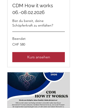
CDM How it works
06.-08.02.2026
Bist du bereit, deine
Schöpferkraft zu entfalten?
Beendet
580
CHF 580
Schweizer
Franken
Kurs ansehen