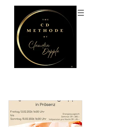
CLAUDIA DOPPLE
CDM Coaching und Beratung,
CDM Seminare, 3+
Praxisgruppen