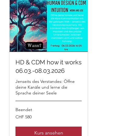
HD & CDM how it works
06.03.-08.03.2026
Jenseits des Verstandes: Öffne
deine Kanäle und lerne die
Sprache deiner Seele
Beendet
580
CHF 580
Schweizer
Franken
Kurs ansehen