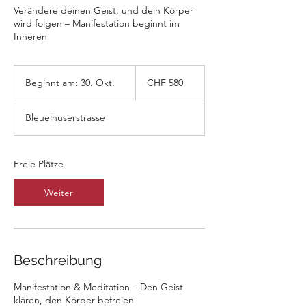
Verändere deinen Geist, und dein Körper
wird folgen – Manifestation beginnt im
Inneren
580
Schweizer
Beginnt am: 30. Okt.
B
CHF 580
Franken
e
g
Bleuelhuserstrasse
i
n
n
t
Freie Plätze
a
m
Weiter
:
3
0
.
O
Beschreibung
k
t
Manifestation & Meditation – Den Geist
.
klären, den Körper befreien