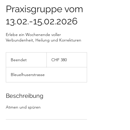
Praxisgruppe vom
13.02.-15.02.2026
Erlebe ein Wochenende voller
Verbundenheit, Heilung und Korrekturen
380
Schweizer
Beendet
B
CHF 380
Franken
e
e
Bleuelhuserstrasse
n
d
e
t
Beschreibung
Atmen und spüren