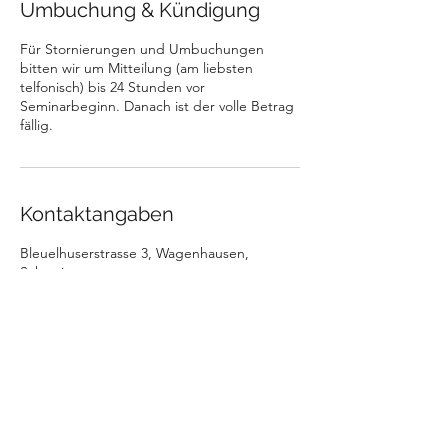
Umbuchung & Kündigung
Für Stornierungen und Umbuchungen
bitten wir um Mitteilung (am liebsten
telfonisch) bis 24 Stunden vor
Seminarbeginn. Danach ist der volle Betrag
fällig.
Kontaktangaben
Bleuelhuserstrasse 3, Wagenhausen,
Schweiz
079 516 86 38
claudia.dopple@gmail.com