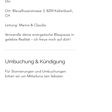
Uhr
Ort: Bleuelhuserstrasse 3, 8259 Kaltenbach,
CH
Leitung: Marina & Claudia
Verwandle deine energetische Blaupause in
gelebte Realität – ich freue mich auf dich!
Umbuchung & Kündigung
Für Stornierungen und Umbuchungen
bitten wir um Mitteilung (am liebsten
telfonisch) bis 24 Stunden vor
Seminarbeginn. Danach ist der volle Betrag
fällig.