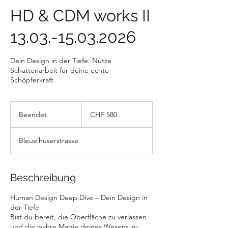
HD & CDM works II
13.03.-15.03.2026
Dein Design in der Tiefe: Nutze
Schattenarbeit für deine echte
Schöpferkraft
580
Schweizer
Beendet
B
CHF 580
Franken
e
e
Bleuelhuserstrasse
n
d
e
t
Beschreibung
Human Design Deep Dive – Dein Design in
der Tiefe
Bist du bereit, die Oberfläche zu verlassen
und die wahre Magie deines Wesens zu