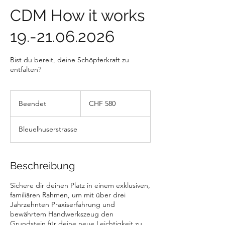
CDM How it works
19.-21.06.2026
Bist du bereit, deine Schöpferkraft zu
entfalten?
580
Schweizer
Beendet
B
CHF 580
Franken
e
e
Bleuelhuserstrasse
n
d
e
t
Beschreibung
Sichere dir deinen Platz in einem exklusiven,
familiären Rahmen, um mit über drei
Jahrzehnten Praxiserfahrung und
bewährtem Handwerkszeug den
Grundstein für deine neue Leichtigkeit zu