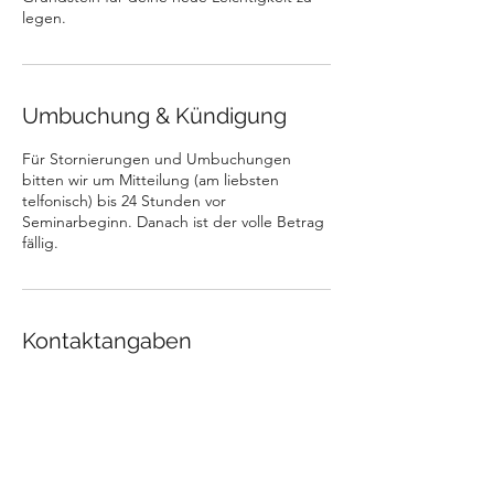
legen.
Umbuchung & Kündigung
Für Stornierungen und Umbuchungen
bitten wir um Mitteilung (am liebsten
telfonisch) bis 24 Stunden vor
Seminarbeginn. Danach ist der volle Betrag
fällig.
Kontaktangaben
Bleuelhuserstrasse 3, Wagenhausen,
Schweiz
079 516 86 38
claudia.dopple@gmail.com