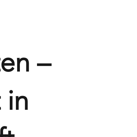
ten –
 in